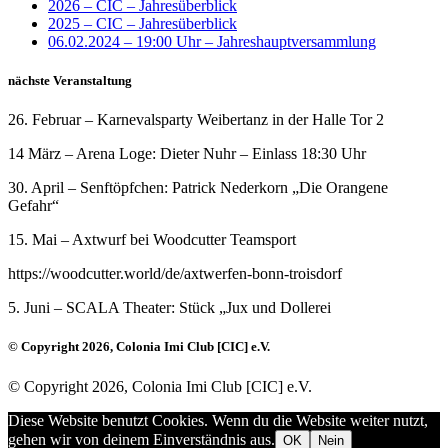
2026 – CIC – Jahresüberblick
2025 – CIC – Jahresüberblick
06.02.2024 – 19:00 Uhr – Jahreshauptversammlung
nächste Veranstaltung
26. Februar – Karnevalsparty Weibertanz in der Halle Tor 2
14 März – Arena Loge: Dieter Nuhr – Einlass 18:30 Uhr
30. April – Senftöpfchen: Patrick Nederkorn „Die Orangene
Gefahr“
15. Mai – Axtwurf bei Woodcutter Teamsport
https://woodcutter.world/de/axtwerfen-bonn-troisdorf
5. Juni – SCALA Theater: Stück „Jux und Dollerei
© Copyright 2026, Colonia Imi Club [CIC] e.V.
© Copyright 2026, Colonia Imi Club [CIC] e.V.
Diese Website benutzt Cookies. Wenn du die Website weiter nutzt,
gehen wir von deinem Einverständnis aus.
OK
Nein