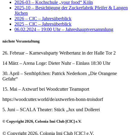
2026-03 – Kochschule „your food“ Köln
2025-10 – Besichtigung der Zuckerfabrik Pfeifer & Langen
Jüchen
2026 – CIC – Jahresüberblick
2025 – CIC – Jahresüberblick
06.02.2024 – 19:00 Uhr – Jahreshauptversammlung
nächste Veranstaltung
26. Februar – Karnevalsparty Weibertanz in der Halle Tor 2
14 März – Arena Loge: Dieter Nuhr – Einlass 18:30 Uhr
30. April – Senftöpfchen: Patrick Nederkorn „Die Orangene
Gefahr“
15. Mai – Axtwurf bei Woodcutter Teamsport
https://woodcutter.world/de/axtwerfen-bonn-troisdorf
5. Juni – SCALA Theater: Stück „Jux und Dollerei
© Copyright 2026, Colonia Imi Club [CIC] e.V.
© Copyright 2026, Colonia Imi Club [CIC] e.V.