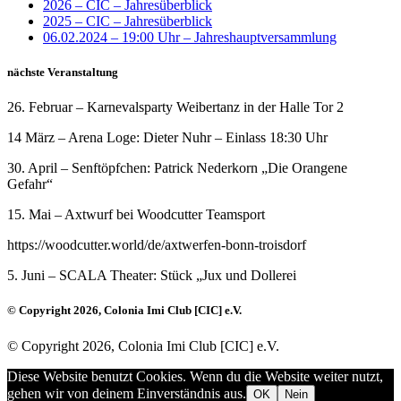
2026 – CIC – Jahresüberblick
2025 – CIC – Jahresüberblick
06.02.2024 – 19:00 Uhr – Jahreshauptversammlung
nächste Veranstaltung
26. Februar – Karnevalsparty Weibertanz in der Halle Tor 2
14 März – Arena Loge: Dieter Nuhr – Einlass 18:30 Uhr
30. April – Senftöpfchen: Patrick Nederkorn „Die Orangene
Gefahr“
15. Mai – Axtwurf bei Woodcutter Teamsport
https://woodcutter.world/de/axtwerfen-bonn-troisdorf
5. Juni – SCALA Theater: Stück „Jux und Dollerei
© Copyright 2026, Colonia Imi Club [CIC] e.V.
© Copyright 2026, Colonia Imi Club [CIC] e.V.
Diese Website benutzt Cookies. Wenn du die Website weiter nutzt,
gehen wir von deinem Einverständnis aus.
OK
Nein