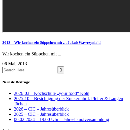
2013 – Wir kochen ein Süppchen mit … Jakub Wawrzyniak!
Wir kochen ein Süppchen mit ...
06 Mai, 2013
Search
for:
Neueste Beiträge
2026-03 – Kochschule „your food“ Köln
2025-10 – Besichtigung der Zuckerfabrik Pfeifer & Langen
Jüchen
2026 – CIC – Jahresüberblick
2025 – CIC – Jahresüberblick
06.02.2024 – 19:00 Uhr – Jahreshauptversammlung