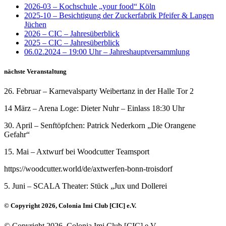
2026-03 – Kochschule „your food“ Köln
2025-10 – Besichtigung der Zuckerfabrik Pfeifer & Langen
Jüchen
2026 – CIC – Jahresüberblick
2025 – CIC – Jahresüberblick
06.02.2024 – 19:00 Uhr – Jahreshauptversammlung
nächste Veranstaltung
26. Februar – Karnevalsparty Weibertanz in der Halle Tor 2
14 März – Arena Loge: Dieter Nuhr – Einlass 18:30 Uhr
30. April – Senftöpfchen: Patrick Nederkorn „Die Orangene
Gefahr“
15. Mai – Axtwurf bei Woodcutter Teamsport
https://woodcutter.world/de/axtwerfen-bonn-troisdorf
5. Juni – SCALA Theater: Stück „Jux und Dollerei
© Copyright 2026, Colonia Imi Club [CIC] e.V.
© Copyright 2026, Colonia Imi Club [CIC] e.V.