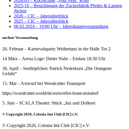
2026-03 – Kochschule „your food“ Köln
2025-10 – Besichtigung der Zuckerfabrik Pfeifer & Langen
Jüchen
2026 – CIC – Jahresüberblick
2025 – CIC – Jahresüberblick
06.02.2024 – 19:00 Uhr – Jahreshauptversammlung
nächste Veranstaltung
26. Februar – Karnevalsparty Weibertanz in der Halle Tor 2
14 März – Arena Loge: Dieter Nuhr – Einlass 18:30 Uhr
30. April – Senftöpfchen: Patrick Nederkorn „Die Orangene
Gefahr“
15. Mai – Axtwurf bei Woodcutter Teamsport
https://woodcutter.world/de/axtwerfen-bonn-troisdorf
5. Juni – SCALA Theater: Stück „Jux und Dollerei
© Copyright 2026, Colonia Imi Club [CIC] e.V.
© Copyright 2026, Colonia Imi Club [CIC] e.V.