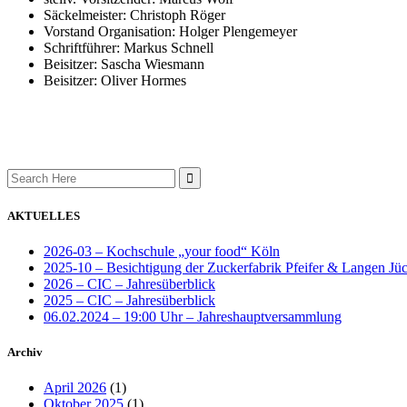
Säckelmeister: Christoph Röger
Vorstand Organisation: Holger Plengemeyer
Schriftführer: Markus Schnell
Beisitzer: Sascha Wiesmann
Beisitzer: Oliver Hormes
Search
for:
AKTUELLES
2026-03 – Kochschule „your food“ Köln
2025-10 – Besichtigung der Zuckerfabrik Pfeifer & Langen Jü
2026 – CIC – Jahresüberblick
2025 – CIC – Jahresüberblick
06.02.2024 – 19:00 Uhr – Jahreshauptversammlung
Archiv
April 2026
(1)
Oktober 2025
(1)