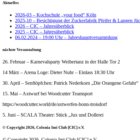
Aktuelles
2026-03 – Kochschule „your food“ Köln
2025-10 – Besichtigung der Zuckerfabrik Pfeifer & Langen Jü
2026 – CIC – Jahresüberblick
2025 – CIC – Jahresüberblick
06.02.2024 – 19:00 Uhr – Jahreshauptversammlung
nächste Veranstaltung
26. Februar – Karnevalsparty Weibertanz in der Halle Tor 2
14 März – Arena Loge: Dieter Nuhr – Einlass 18:30 Uhr
30. April – Senftöpfchen: Patrick Nederkorn „Die Orangene Gefahr“
15. Mai – Axtwurf bei Woodcutter Teamsport
https://woodcutter.world/de/axtwerfen-bonn-troisdorf
5. Juni – SCALA Theater: Stück „Jux und Dollerei
© Copyright 2026, Colonia Imi Club [CIC] e.V.
© Copyright 2026, Colonia Imi Club [CIC] e.V.